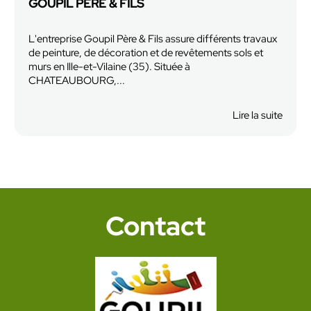
- PACÉ - VITRÉ
x
L'entreprise Goupil Père et Fils vous propose son savoir
faire de qualité pour tout vos ravalements de façades
dans les environ de Saint Grégoire, Pacé et...
En savoir plus
Lire la suite
te
Contact