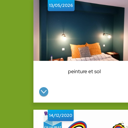
13/05/2026
peinture et sol
Dans le but de rediversifier l'activitée et de la demande clients, nous avons décidé de reprendre les chantier de...
14/12/2020