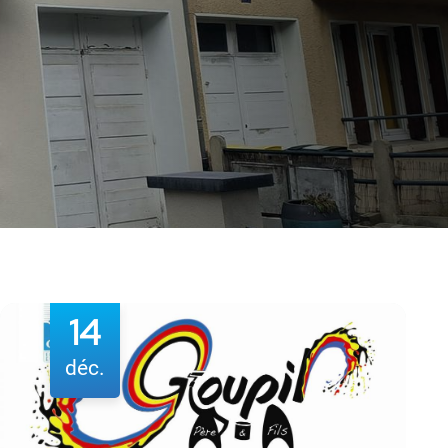
09
févr.