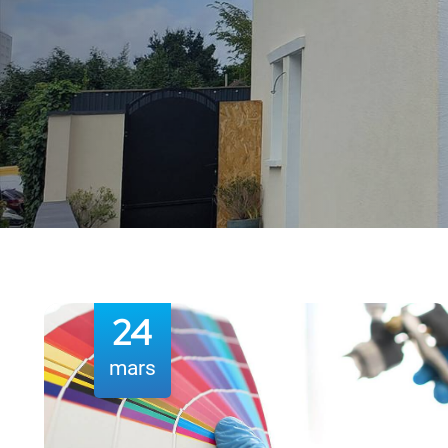
12
mai