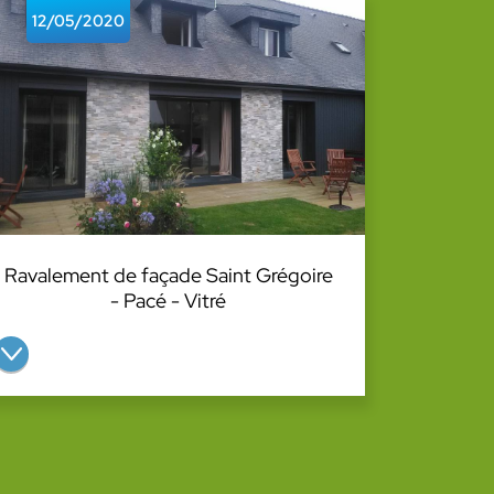
12/05/2020
Ravalement de façade Saint Grégoire
- Pacé - Vitré
entreprise Goupil Père et Fils vous propose son savoir faire de qualité pour tout vos ravalements de façades dans les environ...