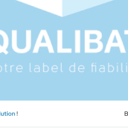
lution
!
B