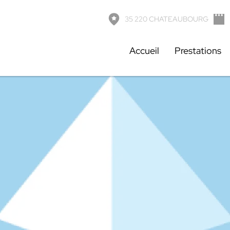
& Fils
-
7 rue de la grande garenne, 35220 CHATEAUBOURG
-
06
35 220 CHATEAUBOURG
Accueil
Prestations