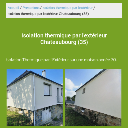
/
/
/
Accueil
Prestations
Isolation thermique par l'extérieur
Isolation thermique par l'extérieur Chateaubourg (35)
Isolation thermique par l'extérieur
Chateaubourg (35)
Isolation Thermique par l'Extérieur sur une maison année 70.