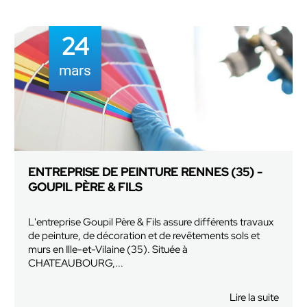
12
mai
RAVALEMENT DE FAÇADE SAINT GRÉGOIRE
- PACÉ - VITRÉ
ux
L'entreprise Goupil Père et Fils vous propose son savoir
faire de qualité pour tout vos ravalements de façades
dans les environ de Saint Grégoire, Pacé et...
En savoir plus
Lire la suite
uite