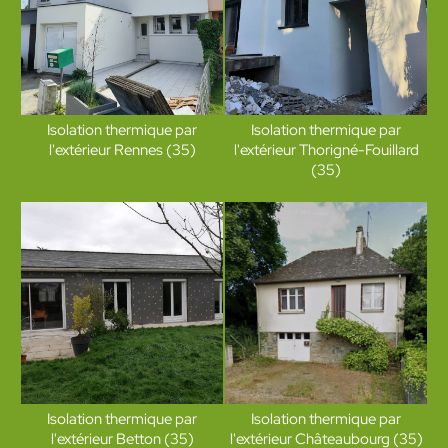
Isolation thermique par
Isolation thermique par
l'extérieur Rennes (35)
l'extérieur Thorigné-Fouillard
(35)
Isolation thermique par
Isolation thermique par
l'extérieur Betton (35)
l'extérieur Châteaubourg (35)