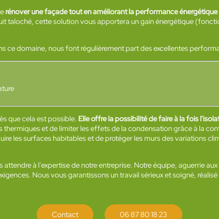
de
rénover une façade tout en améliorant la performance énergétique
enduit taloché, cette solution vous apportera un gain énergétique (fonc
ans ce domaine, nous font régulièrement part des excellentes performan
ature
dès que cela est possible.
Elle offre la possibilité de faire à la fois l'is
thermiques et de limiter les effets de la condensation grâce à la cont
duire les surfaces habitables et de protéger les murs des variations c
us attendre à l'expertise de notre entreprise. Notre équipe, aguerrie au
xigences. Nous vous garantissons un travail sérieux et soigné, réalisé
Contact
06 87 80 18 23