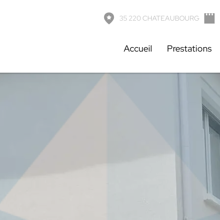
& Fils
-
7 rue de la grande garenne, 35220 CHATEAUBOURG
-
06
35 220 CHATEAUBOURG
Accueil
Prestations