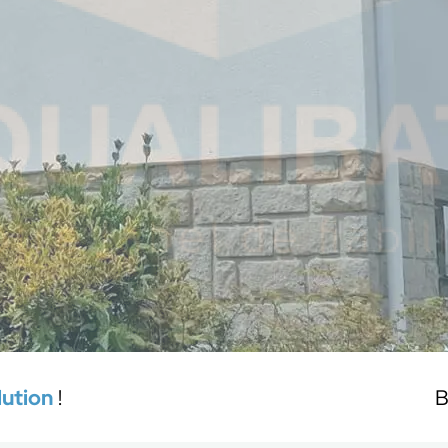
lution
!
B