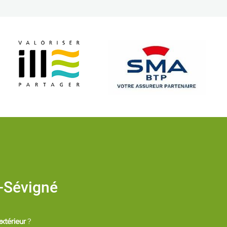
n-Sévigné
extérieur
?